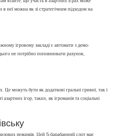
Пам’ятайте, що участь в азартних іграх може
и в неї можна як зі стратегічним підходом на
жному ігровому закладі є автомати з демо-
 цього не потрібно поповнювати рахунок,
 Це можуть бути як додаткові гральні гривні, так і
 азартних ігор, таких, як ігроманія та соціальні
івську
ризових режимів. Цей 5-барабанний слот має