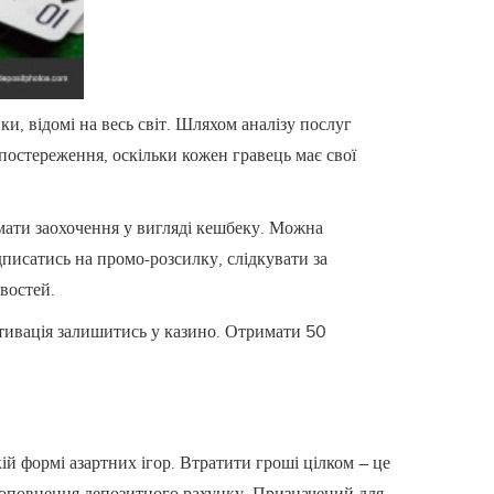
, відомі на весь світ. Шляхом аналізу послуг
спостереження, оскільки кожен гравець має свої
мати заохочення у вигляді кешбеку. Можна
дписатись на промо-розсилку, слідкувати за
востей.
тивація залишитись у казино. Отримати 50
ій формі азартних ігор. Втратити гроші цілком – це