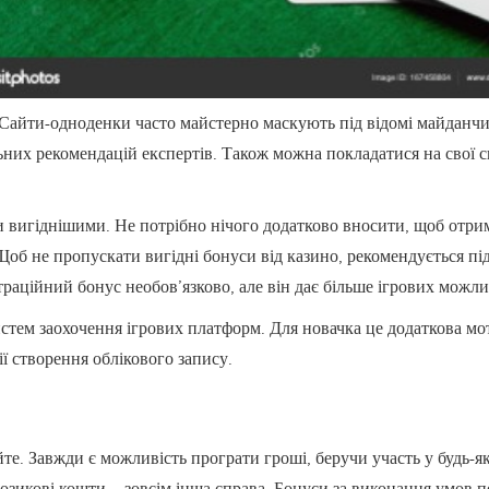
Сайти-одноденки часто майстерно маскують під відомі майданчики
льних рекомендацій експертів. Також можна покладатися на свої 
и вигіднішими. Не потрібно нічого додатково вносити, щоб отри
Щоб не пропускати вигідні бонуси від казино, рекомендується пі
раційний бонус необов’язково, але він дає більше ігрових можли
стем заохочення ігрових платформ. Для новачка це додаткова мо
ії створення облікового запису.
те. Завжди є можливість програти гроші, беручи участь у будь-як