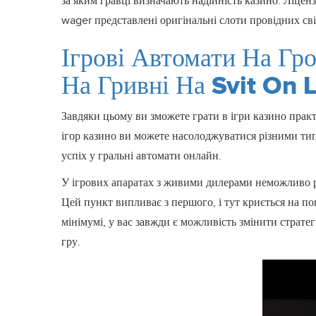
за яким гравці визначають надійність казино. Ліце
wager представлені оригінальні слоти провідних сві
Ігрові Автомати На Гр
На Гривні На Svit On 
Завдяки цьому ви зможете грати в ігри казино практ
ігор казино ви можете насолоджуватися різними тип
успіх у гральні автомати онлайн.
У ігрових апаратах з живими дилерами неможливо р
Цей пункт випливає з першого, і тут криється на по
мінімумі, у вас завжди є можливість змінити стратегі
гру.