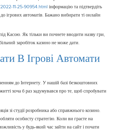
/2022-11-25-90954.html
інформацію та підтвердіть
 до ігрових автоматів. Бажано вибирати ті онлайн
під Касою. Як тільки ви почнете вводити назву гри,
більний заробіток казино не може дати.
ати В Ігрові Автомати
ченням до Інтернету. У нашій базі безкоштовних
итті хоча б раз задумувався про те, щоб спробувати
ія зі студії розробника або справжнього козино.
обляти особисту стратегію. Коли ви граєте на
 можливість у будь-який час зайти на сайт і почати