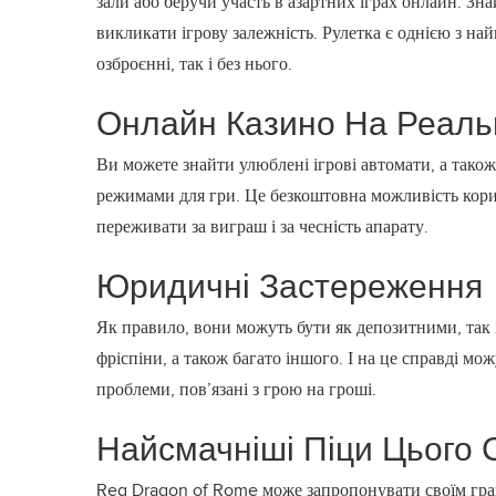
зали або беручи участь в азартних іграх онлайн. Зн
викликати ігрову залежність. Рулетка є однією з най
озброєнні, так і без нього.
Онлайн Казино На Реальн
Ви можете знайти улюблені ігрові автомати, а також
режимами для гри. Це безкоштовна можливість корис
переживати за виграш і за чесність апарату.
Юридичні Застереження
Як правило, вони можуть бути як депозитними, так і
фріспіни, а також багато іншого. І на це справді мож
проблеми, пов’язані з грою на гроші.
Найсмачніші Піци Цього 
Reg Dragon of Rome може запропонувати своїм грав