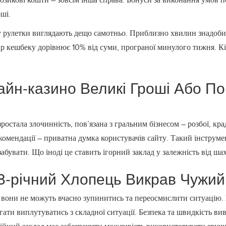
озикові кошти – зовсім інша справа. Бонуси за виконання умов 
ші.
у рулетки виглядають дещо самотньо. Приблизно хвилин знадобило
р кешбеку дорівнює 10% від суми, програної минулого тижня. Кі
йн-казино Великі Гроші Або П
ростала злочинність, пов’язана з гральним бізнесом – розбої, кра
екомендації – приватна думка користувачів сайту. Такий інструм
забувати. Що іноді це ставить ігорний заклад у залежність від ша
8-річний Хлопець Викрав Чужий
 вони не можуть вчасно зупинитись та переосмислити ситуацію. В
ати виплутуватись з складної ситуації. Безпека та швидкість вив