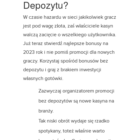
Depozytu?
W czasie hazardu w sieci jakikolwiek gracz
jest pod wagę złota, zaś właściciele kasyn
walczą zacięcie o wszelkiego użytkownika.
Już teraz stwierdź najlepsze bonusy na
2023 rok i nie pomiń promocji dla nowych
graczy. Korzystaj spośród bonusów bez
depozytu i graj z brakiem inwestycji
własnych gotówki.
Zazwyczaj organizatorem promocji
bez depozytów są nowe kasyna na
branży.
Tak niski obrót wydaje się rzadko
spotykany, toteż właśnie warto