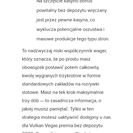
Na szczęście kasyno bonus
powitalny bez depozytu wręczany
jest przez pewne kasyna, co
wyklucza potencjalne oszustwa i
masowe produkcje tego typu stron.
To nadzwyczaj niski współczynnik wager,
który oznacza, że po prostu masz
obowiązek postawić potem całkowitą
kwotę wygranych trzykrotnie w formie
standardowych zakładów na rozrywki
slotowe. Masz na tek krok maksymalnie
trzy dób — to zasadnicza informacja, o
jakiej musisz pamiętać. Tylko w ten
strategia możesz uaktywnić dostępny u nas
dla Vulkan Vegas premia bez depozytu