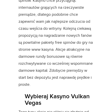
spinów. Kasyno chce przyciągnąć
internautów grających na rzeczywiste
pieniądze, dlatego podobnie chce
zapewnić wam jak najlepsze odczucia od
czasu wejścia do witryny. Kolejną ciekawą
propozycją na nagradzanie nowych fanów
są powitalne pakiety free spinów do gry na
stronie www kasyna. Akcje atrakcyjne na
darmowe rundy bonusowe są równie
rozchwytywane co wcześniej wspomniane
darmowe kapitał. Zdobycie pieniędzy w
start bez depozytu jest naprawdę prędkie i
proste.
Wybieraj Kasyno Vulkan
Vegas