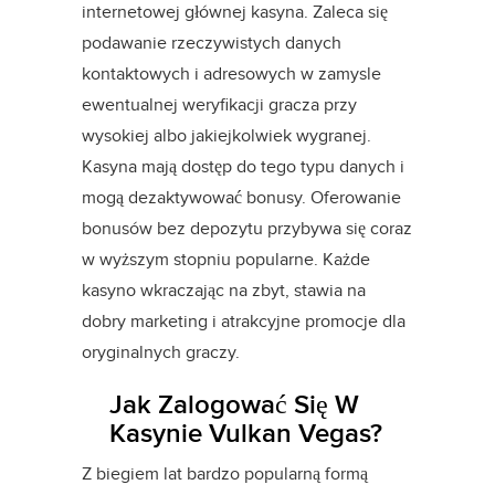
internetowej głównej kasyna. Zaleca się
podawanie rzeczywistych danych
kontaktowych i adresowych w zamysle
ewentualnej weryfikacji gracza przy
wysokiej albo jakiejkolwiek wygranej.
Kasyna mają dostęp do tego typu danych i
mogą dezaktywować bonusy. Oferowanie
bonusów bez depozytu przybywa się coraz
w wyższym stopniu popularne. Każde
kasyno wkraczając na zbyt, stawia na
dobry marketing i atrakcyjne promocje dla
oryginalnych graczy.
Jak Zalogować Się W
Kasynie Vulkan Vegas?
Z biegiem lat bardzo popularną formą