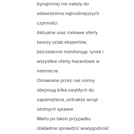
bynajmniej nie należy do
odwiedzenia najtrudniejszych
czynności.
Aktualne oraz ciekawe oferty
tworzy sztab ekspertów,
bezustannie monitorując rynek i
wszystkie oferty hazardowe w
internecie.
Omawiane przez nas normy
obejmują kilka zwykłych do
zapamiętania, jednakże wciąż
istotnych sprawie.
Warto po takim przypadku
dokładnie sprawdzić wiarygodność