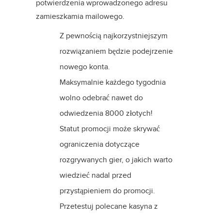
potwierdzenia wprowadzonego adresu
zamieszkamia mailowego.
Z pewnością najkorzystniejszym
rozwiązaniem będzie podejrzenie
nowego konta.
Maksymalnie każdego tygodnia
wolno odebrać nawet do
odwiedzenia 8000 złotych!
Statut promocji może skrywać
ograniczenia dotyczące
rozgrywanych gier, o jakich warto
wiedzieć nadal przed
przystąpieniem do promocji.
Przetestuj polecane kasyna z