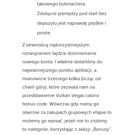
takowego bukmachera.
Zdobycie pieniędzy pod start bez
depozytu jest naprawdę prędkie i
proste.
Z pewnością najkorzystniejszym
rozwiązaniem będzie domniemanie
nowego konta. I właśnie dotarliśmy do
najważniejszego punktu aplikacji, a
mianowicie trzeciego kółka (licząc od
chwili góry), które zezwala nam na
przedstawienie Vulkan Vegas casino
bonus code. Wówczas gdy mamy go
obecnie za zakupach grupowych etapie to
możemy go wpisać, jeżeli nie to zrobimy,
to następnie, korzystając z sekcji „Bonusy”.