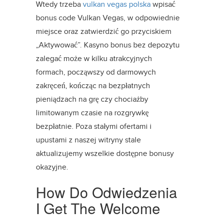
Wtedy trzeba
vulkan vegas polska
wpisać
bonus code Vulkan Vegas, w odpowiednie
miejsce oraz zatwierdzić go przyciskiem
„Aktywować”. Kasyno bonus bez depozytu
zalegać może w kilku atrakcyjnych
formach, począwszy od darmowych
zakręceń, kończąc na bezpłatnych
pieniądzach na grę czy chociażby
limitowanym czasie na rozgrywkę
bezpłatnie. Poza stałymi ofertami i
upustami z naszej witryny stale
aktualizujemy wszelkie dostępne bonusy
okazyjne.
How Do Odwiedzenia
I Get The Welcome