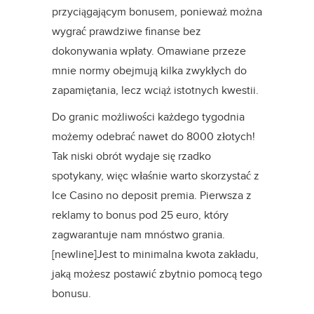
przyciągającym bonusem, ponieważ można
wygrać prawdziwe finanse bez
dokonywania wpłaty. Omawiane przeze
mnie normy obejmują kilka zwykłych do
zapamiętania, lecz wciąż istotnych kwestii.
Do granic możliwości każdego tygodnia
możemy odebrać nawet do 8000 złotych!
Tak niski obrót wydaje się rzadko
spotykany, więc właśnie warto skorzystać z
Ice Casino no deposit premia. Pierwsza z
reklamy to bonus pod 25 euro, który
zagwarantuje nam mnóstwo grania.
[newline]Jest to minimalna kwota zakładu,
jaką możesz postawić zbytnio pomocą tego
bonusu.