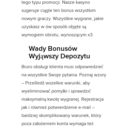
tego typu promocji. Nasze kasyno
sugeruje ciągle ten bonus wszystkim
nowym graczy. Wszystkie wygrane, jakie
uzyskasz w ów sposób objęte są
wymogiem obrotu, wynoszącym x3.
Wady Bonusów
Wyjąwszy Depozytu
Biuro obsługi klienta musi odpowiedzieć
na wszystkie Swoje pytania. Poznaj wzory
– Prześledź wszelkie warunki, aby
wyeliminować pomyłki i sprawdzić
maksymalną kwotę wygranej. Rejestracja
jak i również potwierdzenie e-mail –
bardziej skomplikowany warunek, który
poza założeniem konta wymaga też